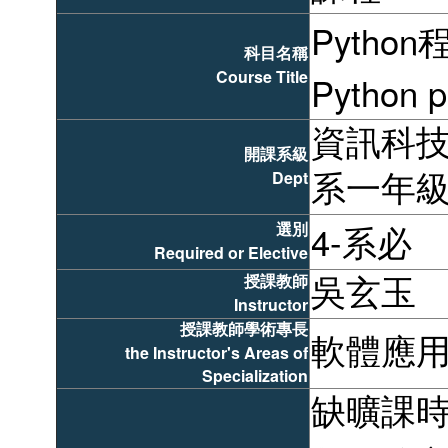
Pytho
科目名稱
Course Title
Python 
資訊科
開課系級
Dept
系一年
選別
4-系必
Required or Elective
授課教師
吳玄玉
Instructor
授課教師學術專長
軟體應
the Instructor's Areas of
Specialization
缺曠課