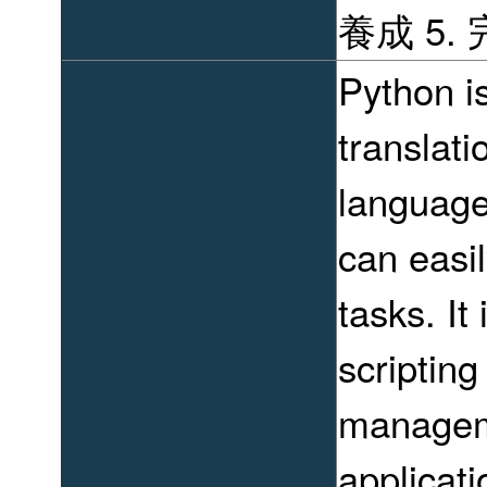
養成 5
Python is
translat
language
can eas
tasks. It
scriptin
manageme
applicati