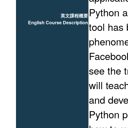
Python a
英文課程概要
English Course Description
tool ha
phenome
Facebook
see the 
will teac
and deve
Python 