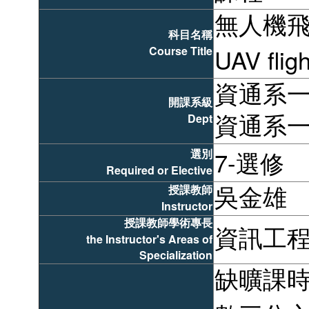
無人機
科目名稱
Course Title
UAV fligh
資通系
開課系級
Dept
資通系
選別
7-選修
Required or Elective
授課教師
吳金雄
Instructor
授課教師學術專長
資訊工
the Instructor's Areas of
Specialization
缺曠課