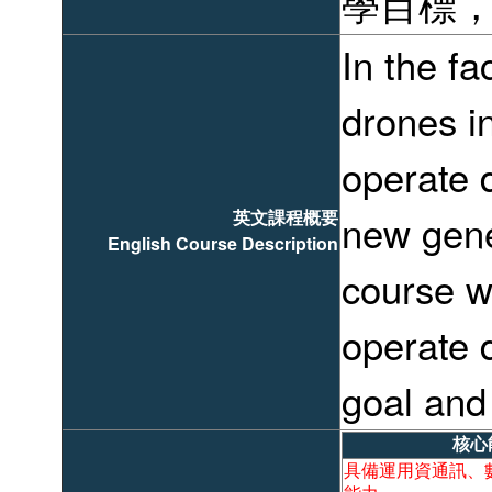
學目標
In the fa
drones i
operate d
英文課程概要
new gene
English Course Description
course wi
operate 
goal and
核心
具備運用資通訊、